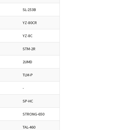
SL-253B
YZ-80CR
YZ-8C
STM-2R
2UMD
TLM-P
-
SP-HC
STRONG-650
TAL-460