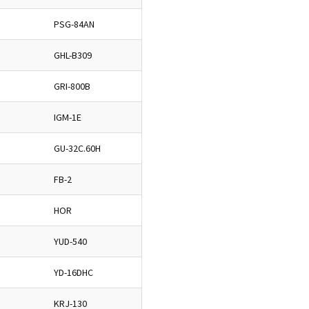
PSG-84AN
GHL-B309
GRI-800B
IGM-1E
GU-32C.60H
FB-2
HOR
YUD-540
YD-16DHC
KRJ-130