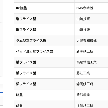
NC旋盤
DMG森精機
縦フライス盤
山崎技研
縦フライス盤
山崎技研
ラム型立フライス盤
大隈豊和機械
ベッド形万能フライス盤
新潟鉄工所
横フライス盤
高尾精機工業
横フライス盤
藤江工業
横フライス盤
静岡鉄工所
旋盤
豊和産業
旋盤
滝澤鉄工所