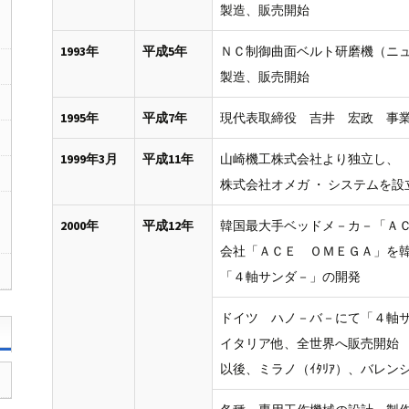
製造、販売開始
1993年
平成5年
ＮＣ制御曲面ベルト研磨機（ニ
製造、販売開始
1995年
平成7年
現代表取締役 吉井 宏政 事
1999年3月
平成11年
山崎機工株式会社より独立し、
株式会社オメガ ・ システムを設
2000年
平成12年
韓国最大手ベッドメ－カ－「Ａ
会社「ＡＣＥ ＯＭＥＧＡ」を
「４軸サンダ－」の開発
ドイツ ハノ－バ－にて「４軸
イタリア他、全世界へ販売開始
以後、ミラノ（ｲﾀﾘｱ）、バレンシ