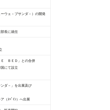
ューウェ－ブサンダ－）の開発
業部長に就任
立
ＣＥ ＢＥＤ」との合併
韓国にて設立
サンダ－」を出展及び
ア（ｽﾍﾟｲﾝ）へ出展