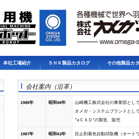
本社工場紹介
ＳＨＫ製品カタログ
その他製品カ
会社案内（沿革）
1985年
昭和60年
山崎機工株式会社の事業部とし
オメガ・システムブランドとして
”αＣＡＤ”の製造、販売
1987年
昭和62年
目止剤着色自動拭取機（オート